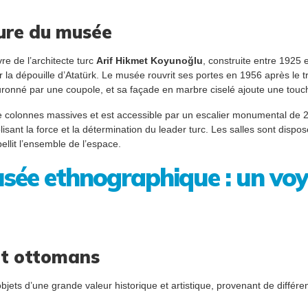
ture du musée
e de l’architecte turc
Arif Hikmet Koyunoğlu
, construite entre 1925 e
la dépouille d’Atatürk. Le musée rouvrit ses portes en 1956 après le tr
onné par une coupole, et sa façade en marbre ciselé ajoute une touch
 colonnes massives et est accessible par un escalier monumental de 28 m
isant la force et la détermination du leader turc. Les salles sont disp
ellit l’ensemble de l’espace.
usée ethnographique : un voy
 et ottomans
ts d’une grande valeur historique et artistique, provenant de différe