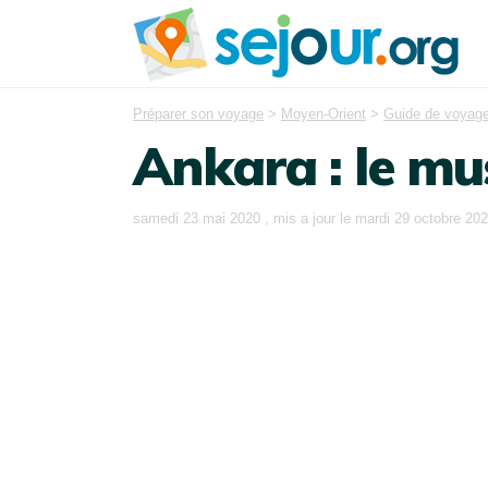
Préparer son voyage
>
Moyen-Orient
>
Guide de voyage
Ankara : le m
samedi 23 mai 2020
, mis a jour le
mardi 29 octobre 20