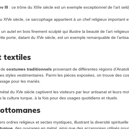
v III
: ce trône du XIIIe siècle est un exemple exceptionnel de l’art seld
u XIVe siècle, ce sarcophage appartient à un chef religieux important e
 un autel en bois finement sculpté qui illustre la beauté de l’art religieu
ette porte, datant du XVe siècle, est un exemple remarquable de l’artisa
 textiles
e de
costumes traditionnels
provenant de différentes régions d’Anatolie
é les styles vestimentaires. Parmi les pièces exposées, on trouve des 
rasage pour les mariés.
tal du XVe siècle captivent les visiteurs par leur artisanat et leurs moti
 la culture turque, à la fois pour des usages quotidiens et rituels.
s ottomanes
rdres religieux et sectes mystiques, illustrant la diversité spirituelle 
 turque
, des ouvrages en métal, ainsi que des accessoires utilisés pou