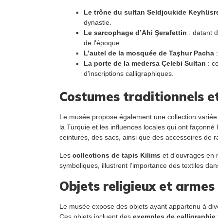
Le trône du sultan Seldjoukide Keyhüsre
dynastie.
Le sarcophage d’Ahi Şerafettin
: datant d
de l’époque.
L’autel de la mosquée de Taşhur Pacha
:
La porte de la medersa Çelebi Sultan
: c
d’inscriptions calligraphiques.
Costumes traditionnels et
Le musée propose également une collection varié
la Turquie et les influences locales qui ont façonn
ceintures, des sacs, ainsi que des accessoires de 
Les
collections de tapis Kilims
et d’ouvrages en mé
symboliques, illustrent l’importance des textiles dans
Objets religieux et arme
Le musée expose des objets ayant appartenu à divers o
Ces objets incluent des
exemples de calligraphie