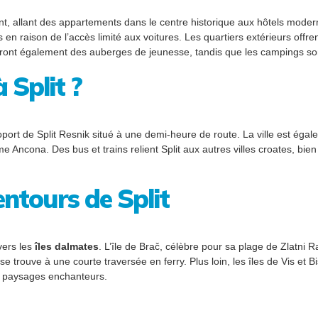
 allant des appartements dans le centre historique aux hôtels modernes
 en raison de l’accès limité aux voitures. Les quartiers extérieurs offr
ront également des auberges de jeunesse, tandis que les campings son
 Split ?
roport de Split Resnik situé à une demi-heure de route. La ville est égal
e Ancona. Des bus et trains relient Split aux autres villes croates, bie
lentours de Split
 vers les
îles dalmates
. L’île de Brač, célèbre pour sa plage de Zlatni R
 trouve à une courte traversée en ferry. Plus loin, les îles de Vis et B
de paysages enchanteurs.