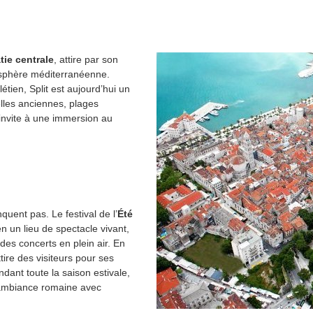
tie centrale
, attire par son
osphère méditerranéenne.
tien, Split est aujourd’hui un
uelles anciennes, plages
e invite à une immersion au
quent pas. Le festival de l’
Été
 en un lieu de spectacle vivant,
des concerts en plein air. En
attire des visiteurs pour ses
dant toute la saison estivale,
 ambiance romaine avec