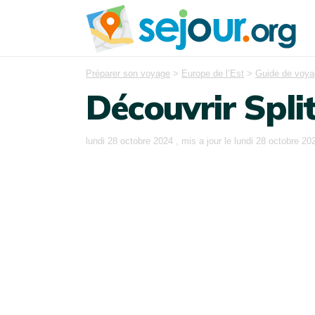
Préparer son voyage
>
Europe de l’Est
>
Guide de voya
Découvrir Spli
lundi 28 octobre 2024
, mis a jour le
lundi 28 octobre 20