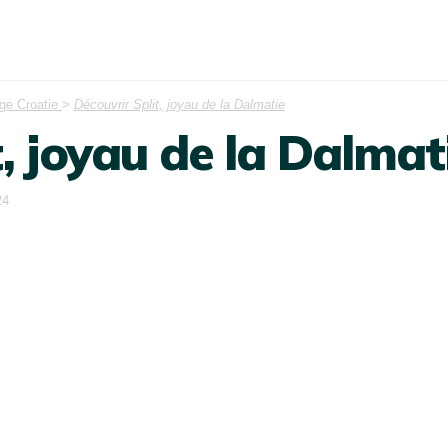
ge Croatie
>
Découvrir Split, joyau de la Dalmatie
t, joyau de la Dalmat
24