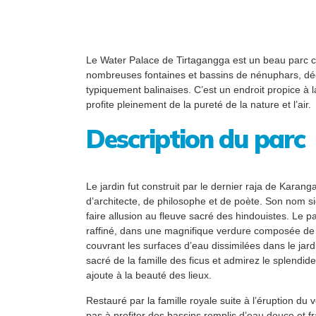
Le Water Palace de Tirtagangga est un beau parc 
nombreuses fontaines et bassins de nénuphars, dé
typiquement balinaises. C’est un endroit propice à l
profite pleinement de la pureté de la nature et l’air.
Description du parc
Le jardin fut construit par le dernier raja de Kara
d’architecte, de philosophe et de poète. Son nom s
faire allusion au fleuve sacré des hindouistes. Le p
raffiné, dans une magnifique verdure composée de
couvrant les surfaces d’eau dissimilées dans le jar
sacré de la famille des ficus et admirez le splendide
ajoute à la beauté des lieux.
Restauré par la famille royale suite à l’éruption du
pas à profiter des bassins remplis d’eau douce et fr