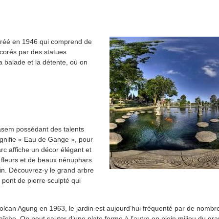
créé en 1946 qui comprend de
corés par des statues
a balade et la détente, où on
ngasem possédant des talents
ignifie « Eau de Gange », pour
arc affiche un décor élégant et
 fleurs et de beaux nénuphars
din. Découvrez-y le grand arbre
 pont de pierre sculpté qui
 volcan Agung en 1963, le jardin est aujourd’hui fréquenté par de nombre
aîche. On peut sauter d’une plate forme à l’autre en plein milieu du gra