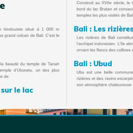
te
Construit au XVIIe siècle, l
bord du lac Bratan et consac
temples les plus visités de Bal
Bali : Les rizière
e hindouiste situé à 1 000 m
us grand volcan de Bali. C’est le
Les rizières de Bali constitu
l’archipel indonésien. L’île a
ornant les flancs des collines 
Bali : Ubud
 la beauté du temple de Tanah
emple d’Uluwatu, un des plus
Ubu est une belle commune s
le de
rizières et des ravins escarp
son atmosphère chaleureuse e
sur le lac