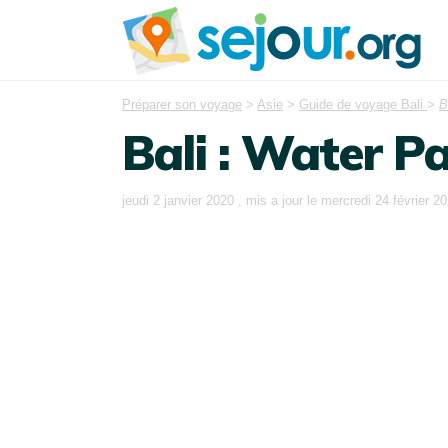
Préparer son voyage
>
Asie
>
Guide de voyage Bali
>
B
Bali : Water P
jeudi 2 janvier 2020
, mis a jour le
mercredi 24 février 2