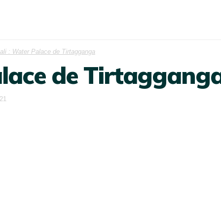
ali : Water Palace de Tirtagganga
alace de Tirtaggang
021