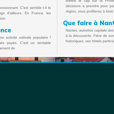
Mettre le cap sur la Prove
décisions à prendre pour pa
sionnant. C’est semble t-il le
région, vous profiterez à loisir
s d’ailleurs. En France, les
tion
Que faire à Nan
ance
Nantes, autrefois capitale des
à la découverte. Fière de son
 activité estivale populaire !
historiques, ses hôtels particu
s payés. C’est un véritable
gement de