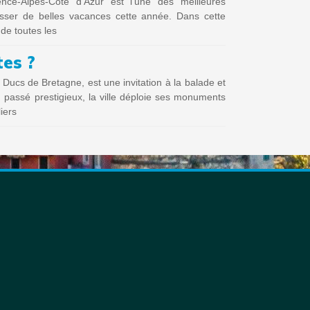
nce-Alpes-Côte d’Azur est l’une des meilleures
sser de belles vacances cette année. Dans cette
 de toutes les
tes ?
 Ducs de Bretagne, est une invitation à la balade et
 passé prestigieux, la ville déploie ses monuments
liers