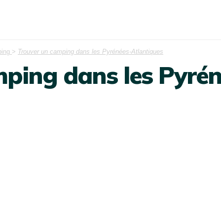
ping
>
Trouver un camping dans les Pyrénées-Atlantiques
mping dans les Pyrén