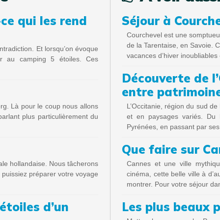
ce qui les rend
Séjour à Courch
Courchevel est une somptueuse
de la Tarentaise, en Savoie. Ce
tradiction. Et lorsqu’on évoque
vacances d’hiver inoubliables
er au camping 5 étoiles. Ces
Découverte de l’
entre patrimoin
rg. Là pour le coup nous allons
L’Occitanie, région du sud de 
ièrement du
et en paysages variés. Du 
Pyrénées, en passant par ses v
Que faire sur Ca
tale hollandaise. Nous tâcherons
Cannes et une ville mythiqu
s puissiez préparer votre voyage
cinéma, cette belle ville à d’a
montrer. Pour votre séjour da
étoiles d’un
Les plus beaux p