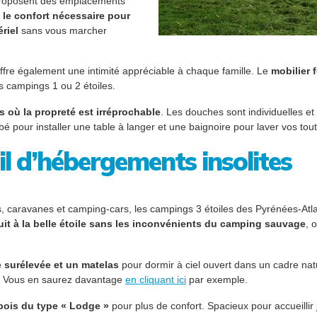
 proposent des emplacements
 le confort nécessaire pour
ériel
sans vous marcher
offre également une intimité appréciable à chaque famille. Le
mobilier 
 campings 1 ou 2 étoiles.
s où la propreté est irréprochable
. Les douches sont individuelles e
 pour installer une table à langer et une baignoire pour laver vos tout-
l d’hébergements insolites
s, caravanes et camping-cars, les campings 3 étoiles des Pyrénées-At
it à la belle étoile sans les inconvénients du camping sauvage
, 
 surélevée et un matelas
pour dormir à ciel ouvert dans un cadre nat
ne. Vous en saurez davantage
en cliquant ici
par exemple.
bois du type « Lodge »
pour plus de confort. Spacieux pour accueilli