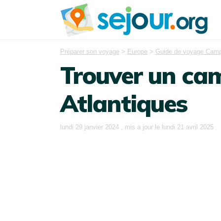
Préparer son voyage
>
Europe
>
Guide de voyage Cam
Trouver un ca
Atlantiques
lundi 29 janvier 2024
, mis a jour le
lundi 21 avril 2025