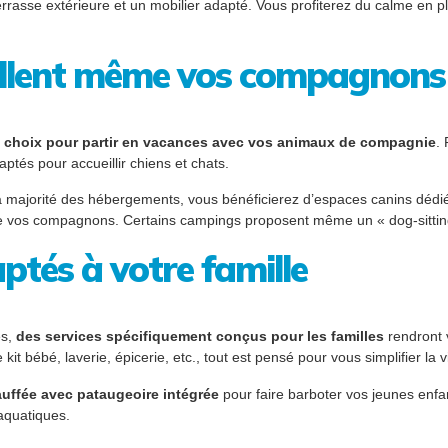
 terrasse extérieure et un mobilier adapté. Vous profiterez du calme en p
llent même vos compagnons 
 choix pour partir en vacances avec vos animaux
de compagnie
.
tés pour accueillir chiens et chats.
la majorité des hébergements, vous bénéficierez d’espaces canins dédi
t de vos compagnons. Certains campings proposent même un « dog-sitting
ptés à votre famille
es,
des services spécifiquement conçus pour les familles
rendront v
kit bébé, laverie, épicerie, etc., tout est pensé pour vous simplifier la v
uffée avec pataugeoire intégrée
pour faire barboter vos jeunes enfa
aquatiques.