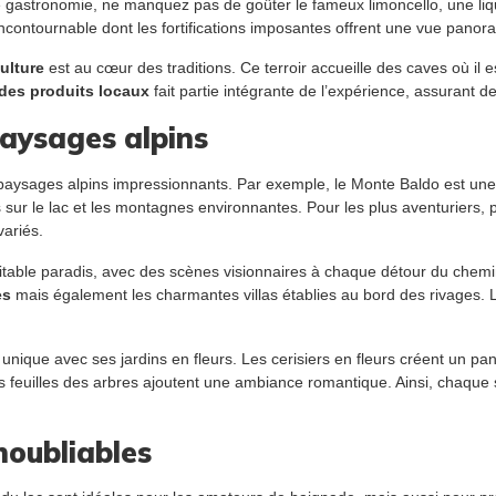
astronomie, ne manquez pas de goûter le fameux limoncello, une liqueu
incontournable dont les fortifications imposantes offrent une vue panora
culture
est au cœur des traditions. Ce terroir accueille des caves où il
des produits locaux
fait partie intégrante de l’expérience, assurant de
paysages alpins
s paysages alpins impressionnants. Par exemple, le Monte Baldo est une
 sur le lac et les montagnes environnantes. Pour les plus aventuriers,
variés.
itable paradis, avec des scènes visionnaires à chaque détour du chemin
es
mais également les charmantes villas établies au bord des rivages. 
nique avec ses jardins en fleurs. Les cerisiers en fleurs créent un pan
s feuilles des arbres ajoutent une ambiance romantique. Ainsi, chaque s
noubliables