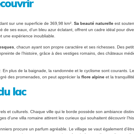
écouvrir
endant sur une superficie de 369,98 km².
Sa beauté naturelle
est souten
é de ses eaux, d’un bleu azur éclatant, offrent un cadre idéal pour div
t une expérience inoubliable.
resques
, chacun ayant son propre caractère et ses richesses. Des petits
mpreinte de l’histoire, grâce à des vestiges romains, des châteaux méd
air. En plus de la baignade, la randonnée et le cyclisme sont courants. Le
 gré des promenades, on peut apprécier la
flore alpine
et la tranquill
du lac
els et culturels. Chaque ville qui le borde possède son ambiance disti
iges d’une villa romaine attirent les curieux qui souhaitent découvrir l’hi
nniers procure un parfum agréable. Le village se vaut également d’être 