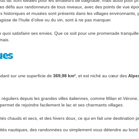
du lac sont idéales pour les amateurs de baignade, mais aussi pour prat
des défis aux randonneurs de tous niveaux, avec des points de vue épo
historiques et musées sont présents dans les villages environnants, plo
agisse de l’huile d’olive ou du vin, sont à ne pas manquer.
 de quoi satisfaire ses envies. Que ce soit pour une promenade tranquil
mais.
ues
endant sur une superficie de
369,98 km²
, et est niché au cœur des
Alpes
 réguliers depuis les grandes villes italiennes, comme Milan et Vérone, fa
ermet de rejoindre facilement le lac et ses charmants villages.
s chauds et secs, et des hivers doux, ce qui en fait une destination pr
ivités nautiques, des randonnées ou simplement vous détendre au bord 