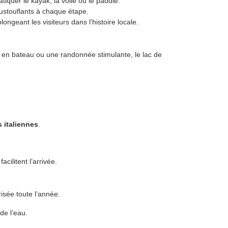
iquer le kayak, la voile ou le paddle.
ustouflants à chaque étape.
ngeant les visiteurs dans l’histoire locale.
le en bateau ou une randonnée stimulante, le lac de
 italiennes
.
cilitent l’arrivée.
isée toute l’année.
de l’eau.