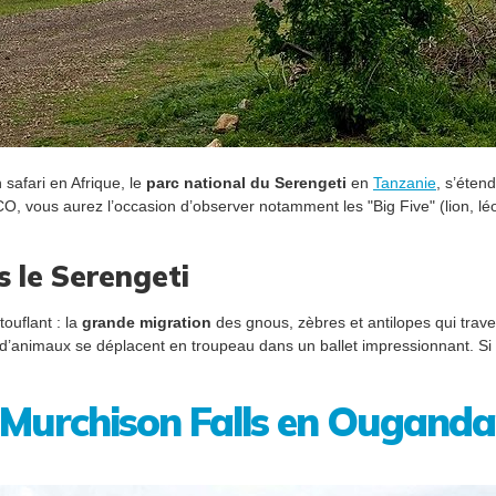
safari en Afrique, le
parc national du Serengeti
en
Tanzanie
, s’éten
, vous aurez l’occasion d’observer notamment les "Big Five" (lion, léo
 le Serengeti
touflant : la
grande migration
des gnous, zèbres et antilopes qui trav
 d’animaux se déplacent en troupeau dans un ballet impressionnant. Si v
s Murchison Falls en Ouganda