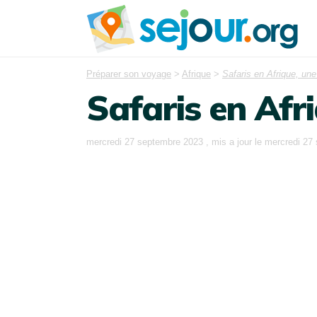
Préparer son voyage
>
Afrique
>
Safaris en Afrique, une
Safaris en Afr
mercredi 27 septembre 2023
, mis a jour le
mercredi 27