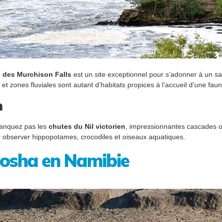
l des Murchison Falls
est un site exceptionnel pour s’adonner à un saf
t zones fluviales sont autant d’habitats propices à l’accueil d’une fau
n
manquez pas les
chutes du Nil victorien
, impressionnantes cascades où 
ur observer hippopotames, crocodiles et oiseaux aquatiques.
tosha en Namibie