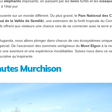
aux
éléphants
imposants, en passant par les
lions
furtifs et les
oiseau
 l’état pur.
uverte sur un monde différent. Du plus grand, le
Parc National des 
al de la Vallée de Semiliki
, une extension de la forêt tropicale du C
 Ils offrent aux visiteurs une chance rare de se connecter avec la terre 
’Ouganda, nous allons plonger dans chacun de ces écosystèmes uniques,
 spécial. De l’ascension des sommets vertigineux du
Mont Elgon
à la re
e une aventure et une expérience inoubliables. Suivez-nous dans ce safa
cative qu’inspirante.
hutes Murchison