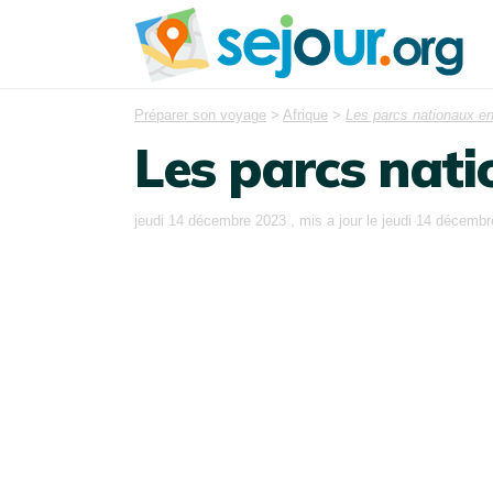
Préparer son voyage
>
Afrique
>
Les parcs nationaux e
Les parcs nat
jeudi 14 décembre 2023
, mis a jour le
jeudi 14 décembr