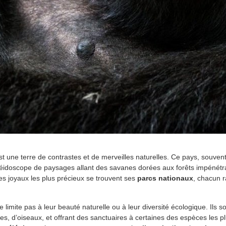
st une terre de contrastes et de merveilles naturelles. Ce pays, souve
aléidoscope de paysages allant des savanes dorées aux forêts impénét
s joyaux les plus précieux se trouvent ses
parcs nationaux
, chacun r
imite pas à leur beauté naturelle ou à leur diversité écologique. Ils s
s, d’oiseaux, et offrant des sanctuaires à certaines des espèces les 