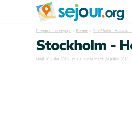
Préparer son voyage
>
Europe
>
Stockholm - Helsinki - 
Stockholm - Hel
lundi 16 juillet 2018
, mis a jour le
mardi 24 juillet 2018