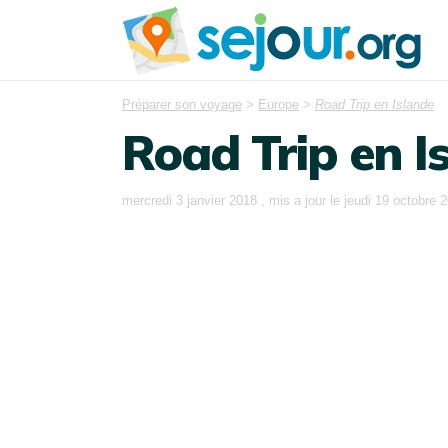
Préparer son voyage
>
Europe
>
Road Trip en Islande
Road Trip en I
mercredi 3 janvier 2018
, mis a jour le
jeudi 19 octobre 