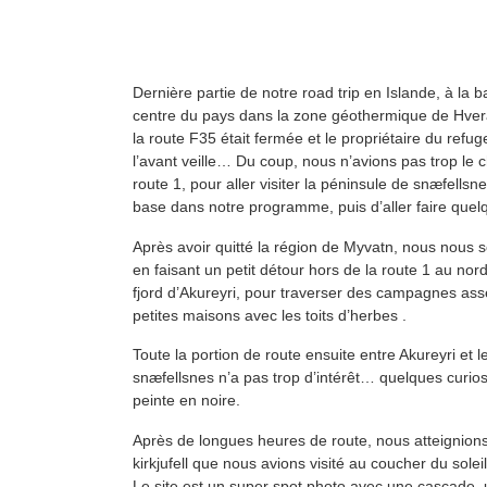
Dernière partie de notre road trip en Islande, à la 
centre du pays dans la zone géothermique de Hverav
la route F35 était fermée et le propriétaire du re
l’avant veille… Du coup, nous n’avions pas trop le c
route 1, pour aller visiter la péninsule de snæfellsne
base dans notre programme, puis d’aller faire quelq
Après avoir quitté la région de Myvatn, nous nous 
en faisant un petit détour hors de la route 1 au nor
fjord d’Akureyri, pour traverser des campagnes ass
petites maisons avec les toits d’herbes .
Toute la portion de route ensuite entre Akureyri et 
snæfellsnes n’a pas trop d’intérêt… quelques curio
peinte en noire.
Après de longues heures de route, nous atteignions 
kirkjufell que nous avions visité au coucher du solei
Le site est un super spot photo avec une cascade,