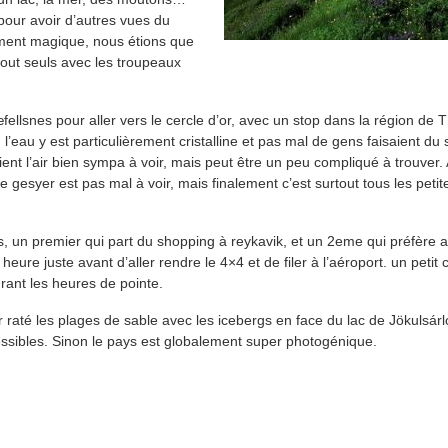
 pour avoir d’autres vues du
rement magique, nous étions que
 tout seuls avec les troupeaux
snes pour aller vers le cercle d’or, avec un stop dans la région de Thin
 l’eau y est particulièrement cristalline et pas mal de gens faisaient du
t l’air bien sympa à voir, mais peut être un peu compliqué à trouver. 
e gesyer est pas mal à voir, mais finalement c’est surtout tous les petit
es, un premier qui part du shopping à reykavik, et un 2eme qui préfère al
eure juste avant d’aller rendre le 4×4 et de filer à l’aéroport. un petit
urant les heures de pointe.
ir raté les plages de sable avec les icebergs en face du lac de Jökulsárl
ssibles. Sinon le pays est globalement super photogénique.