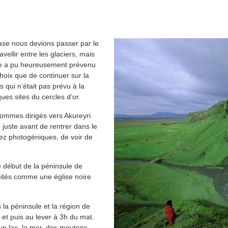
base nous devions passer par le
ellir entre les glaciers, mais
fuge a pu heureusement prévenu
hoix que de continuer sur la
s qui n’était pas prévu à la
ues sites du cercles d’or.
sommes dirigés vers Akureyri
d juste avant de rentrer dans le
ez photogéniques, de voir de
le début de la péninsule de
sités comme une église noire
la péninsule et la région de
l et puis au lever à 3h du mat.
 un lac, la mer, des moutons…