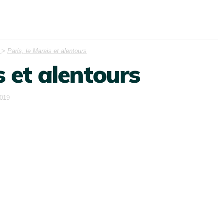
>
Paris, le Marais et alentours
s et alentours
2019