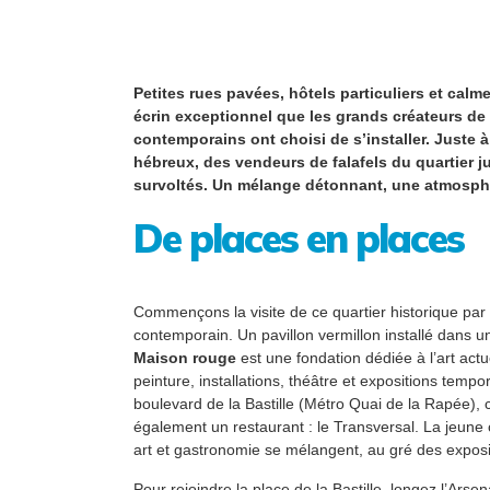
Petites rues pavées, hôtels particuliers et calme
écrin exceptionnel que les grands créateurs de 
contemporains ont choisi de s’installer. Juste 
hébreux, des vendeurs de falafels du quartier ju
survoltés. Un mélange détonnant, une atmosph
De places en places
Commençons la visite de ce quartier historique par
contemporain. Un pavillon vermillon installé dans un
Maison rouge
est une fondation dédiée à l’art actu
peinture, installations, théâtre et expositions temp
boulevard de la Bastille (Métro Quai de la Rapée), 
également un restaurant : le Transversal. La jeune
art et gastronomie se mélangent, au gré des exposi
Pour rejoindre la place de la Bastille, longez l’Arse