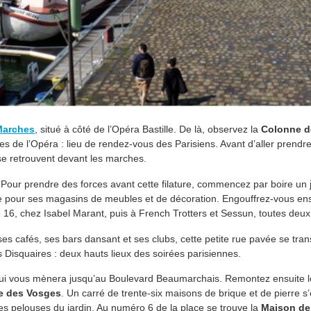
Marches
, situé à côté de l’Opéra Bastille. De là, observez la
Colonne de
es de l’Opéra : lieu de rendez-vous des Parisiens. Avant d’aller prendr
 se retrouvent devant les marches.
 Pour prendre des forces avant cette filature, commencez par boire un 
e pour ses magasins de meubles et de décoration. Engouffrez-vous en
ro 16, chez Isabel Marant, puis à French Trotters et Sessun, toutes de
ses cafés, ses bars dansant et ses clubs, cette petite rue pavée se tran
s Disquaires : deux hauts lieux des soirées parisiennes.
qui vous mènera jusqu’au Boulevard Beaumarchais. Remontez ensuite l
e des Vosges
. Un carré de trente-six maisons de brique et de pierre s’
les pelouses du jardin. Au numéro 6 de la place se trouve la
Maison de