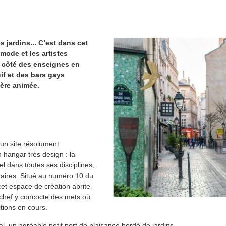
s jardins... C’est dans cet
mode et les artistes
à côté des enseignes en
if et des bars gays
ère animée.
 un site résolument
 hangar très design : la
el dans toutes ses disciplines,
oraires. Situé au numéro 10 du
cet espace de création abrite
 chef y concocte des mets où
tions en cours.
nal, un agréable petit port de plaisance bordé de jardins.