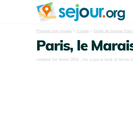
Préparer son voyage
>
Europe
>
Guide de voyage Paris
Paris, le Marai
vendredi 1er février 2019
, mis a jour le
lundi 11 février 