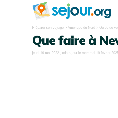
Préparer son voyage
>
Amérique du Nord
>
Guide de v
Que faire à Ne
jeudi 19 mai 2022
, mis a jour le
mercredi 19 février 202