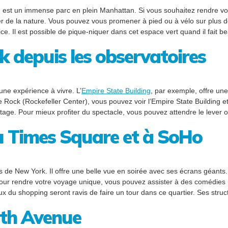
e est un immense parc en plein Manhattan. Si vous souhaitez rendre vot
fiter de la nature. Vous pouvez vous promener à pied ou à vélo sur plu
ce. Il est possible de pique-niquer dans cet espace vert quand il fait be
 depuis les observatoires
une expérience à vivre. L’
Empire State Building
, par exemple, offre un
e Rock (Rockefeller Center), vous pouvez voir l’Empire State Building e
tage. Pour mieux profiter du spectacle, vous pouvez attendre le lever ou
u Times Square et à SoHo
ns de New York. Il offre une belle vue en soirée avec ses écrans géan
our rendre votre voyage unique, vous pouvez assister à des comédies
du shopping seront ravis de faire un tour dans ce quartier. Ses stru
5th Avenue