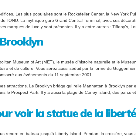
ifices. Les plus populaires sont le Rockefeller Center, la New York Publ
e de l’ONU. La mythique gare Grand Central Terminal, avec ses décorati
s marques de luxe y sont présentes. Il y a entre autres : Tiffany’s, Loui
t Brooklyn
opolitan Museum of Art (MET), le musée d’histoire naturelle et le Mu
stoire et de culture. Vous serez aussi séduit par la forme du Guggenhe
consacré aux événements du 11 septembre 2001.
 attractions. Le Brooklyn bridge qui relie Manhattan à Brooklyn par exe
s le Prospect Park. Il y a aussi la plage de Coney Island, des parcs et
ur voir la statue de la liberté
ous rendre en bateau jusqu’à Liberty Island. Pendant la croisière, vous 