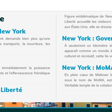
te
Figure emblématique de New Yo
Liberté accueille les visiteur
aux États-Unis, elle se dresse
New York
New York : Gove
ork demande bien plus qu’une
s transports, la nourriture, les
À seulement un kilomètre d
apparaît comme un monde à p
culturel et récréatif, cette îl
New York : MoM
ue immédiatement la puissance
ls et l’effervescence frénétique
En plein cœur de Midtown M
sous le nom de MoMA, est 
Véritable temple de la créatio
 Liberté